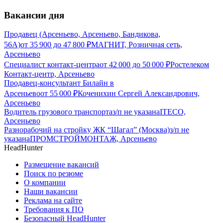
Вакансии дня
Продавец (Арсеньево, Арсеньево, Бандикова,
56А)
от
35 900
до
47 800
₽
МАГНИТ, Розничная сеть,
Арсеньево
Специалист контакт-центра
от
42 000
до
50 000
₽
Ростелеком
Контакт-центр, Арсеньево
Продавец-консультант Билайн в
Арсеньево
от
55 000
₽
Коченихин Сергей Александрович,
Арсеньево
Водитель грузового транспорта
з/п не указана
ITECO,
Арсеньево
Разнорабочий на стройку ЖК “Шагал” (Москва)
з/п не
указана
ПРОМСТРОЙМОНТАЖ, Арсеньево
HeadHunter
Размещение вакансий
Поиск по резюме
О компании
Наши вакансии
Реклама на сайте
Требования к ПО
Безопасный HeadHunter