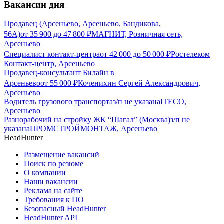
Вакансии дня
Продавец (Арсеньево, Арсеньево, Бандикова,
56А)
от
35 900
до
47 800
₽
МАГНИТ, Розничная сеть,
Арсеньево
Специалист контакт-центра
от
42 000
до
50 000
₽
Ростелеком
Контакт-центр, Арсеньево
Продавец-консультант Билайн в
Арсеньево
от
55 000
₽
Коченихин Сергей Александрович,
Арсеньево
Водитель грузового транспорта
з/п не указана
ITECO,
Арсеньево
Разнорабочий на стройку ЖК “Шагал” (Москва)
з/п не
указана
ПРОМСТРОЙМОНТАЖ, Арсеньево
HeadHunter
Размещение вакансий
Поиск по резюме
О компании
Наши вакансии
Реклама на сайте
Требования к ПО
Безопасный HeadHunter
HeadHunter API