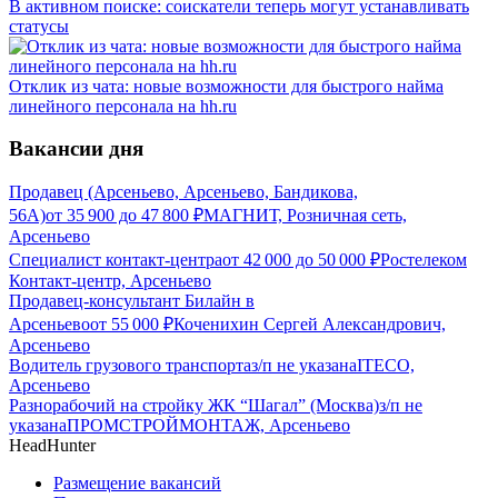
В активном поиске: соискатели теперь могут устанавливать
статусы
Отклик из чата: новые возможности для быстрого найма
линейного персонала на hh.ru
Вакансии дня
Продавец (Арсеньево, Арсеньево, Бандикова,
56А)
от
35 900
до
47 800
₽
МАГНИТ, Розничная сеть,
Арсеньево
Специалист контакт-центра
от
42 000
до
50 000
₽
Ростелеком
Контакт-центр, Арсеньево
Продавец-консультант Билайн в
Арсеньево
от
55 000
₽
Коченихин Сергей Александрович,
Арсеньево
Водитель грузового транспорта
з/п не указана
ITECO,
Арсеньево
Разнорабочий на стройку ЖК “Шагал” (Москва)
з/п не
указана
ПРОМСТРОЙМОНТАЖ, Арсеньево
HeadHunter
Размещение вакансий