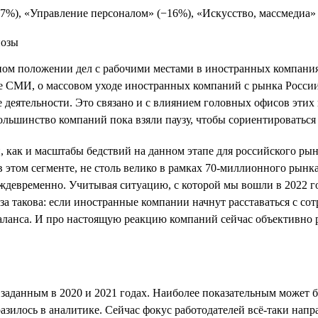
17%), «Управление персоналом» (−16%), «Искусство, массмедиа» 
ьном положении дел с рабочими местами в иностранных компан
ые СМИ, о массовом уходе иностранных компаний с рынка Росси
ке деятельности. Это связано и с влиянием головных офисов эти
льшинство компаний пока взяли паузу, чтобы сориентироваться 
, как и масштабы бедствий на данном этапе для российского рын
в этом сегменте, не столь велико в рамках 70-миллионного рынк
еждевременно. Учитывая ситуацию, с которой мы вошли в 2022 г
а такова: если иностранные компании начнут расставаться с сот
ланса. И про настоящую реакцию компаний сейчас объективно р
 заданным в 2020 и 2021 годах. Наиболее показательным может 
разилось в аналитике. Сейчас фокус работодателей всё-таки нап