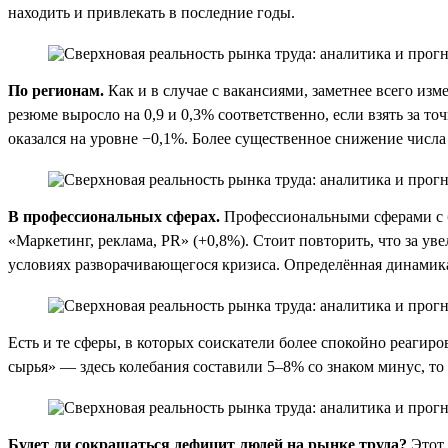
находить и привлекать в последние годы.
По регионам.
Как и в случае с вакансиями, заметнее всего из
резюме выросло на 0,9 и 0,3% соответственно, если взять за т
оказался на уровне −0,1%. Более существенное снижение числа
В профессиональных сферах.
Профессиональными сферами с б
«Маркетинг, реклама, PR» (+0,8%). Стоит повторить, что за у
условиях разворачивающегося кризиса. Определённая динамика 
Есть и те сферы, в которых соискатели более спокойно реагир
сырья» — здесь колебания составили 5–8% со знаком минус, то
Будет ли сокращаться дефицит людей на рынке труда?
Этот 