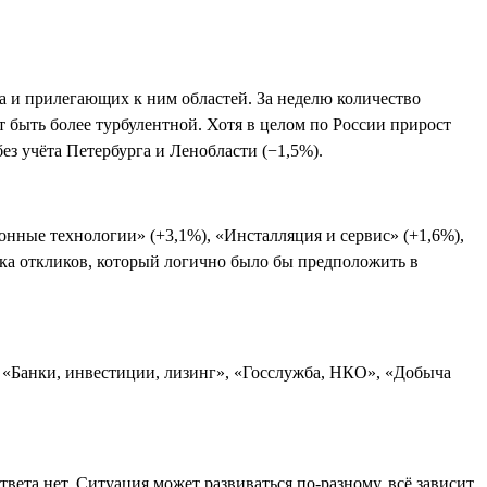
а и прилегающих к ним областей. За неделю количество
ет быть более турбулентной. Хотя в целом по России прирост
ез учёта Петербурга и Ленобласти (−1,5%).
ные технологии» (+3,1%), «Инсталляция и сервис» (+1,6%),
ока откликов, который логично было бы предположить в
, «Банки, инвестиции, лизинг», «Госслужба, НКО», «Добыча
вета нет. Ситуация может развиваться по-разному, всё зависит