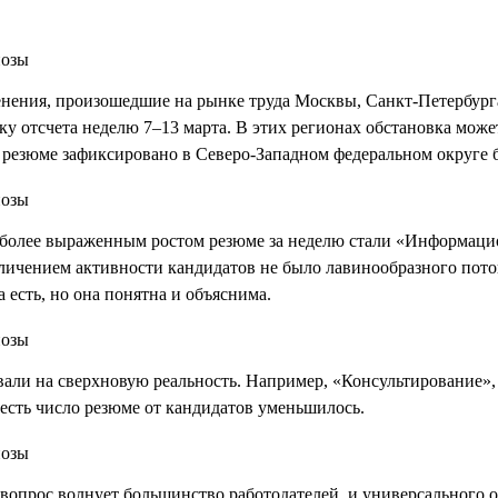
менения, произошедшие на рынке труда Москвы, Санкт-Петербург
очку отсчета неделю 7–13 марта. В этих регионах обстановка мож
 резюме зафиксировано в Северо-Западном федеральном округе б
олее выраженным ростом резюме за неделю стали «Информацион
величением активности кандидатов не было лавинообразного пот
есть, но она понятна и объяснима.
овали на сверхновую реальность. Например, «Консультирование»
 есть число резюме от кандидатов уменьшилось.
вопрос волнует большинство работодателей, и универсального от