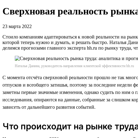
Сверхновая реальность рынка
23 марта 2022
Стоило компаниям адаптироваться к новой реальности на рынке
которой теперь нужно и думать, и решать быстро. Наталья Дан
делимся прогнозами главного эксперта hh.ru по рынку труда, ч
Наталья Данина, руководитель направления клиентской эффективности hh.ru
С момента отсчёта сверхновой реальности прошло не так мног
отпусков и всеобщего затишья, поэтому за последние недели ф
заметны первые значимые изменения, однако судить по ним о 
исследования, опираются на данные, собранные за слишком кор
зависеть от дальнейшего развития событий.
Что происходит на рынке труд