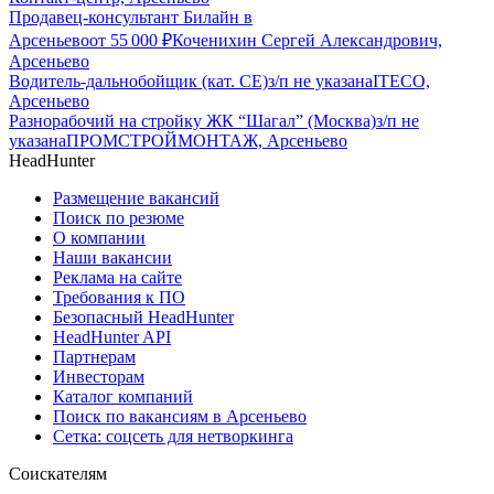
Продавец-консультант Билайн в
Арсеньево
от
55 000
₽
Коченихин Сергей Александрович,
Арсеньево
Водитель-дальнобойщик (кат. CE)
з/п не указана
ITECO,
Арсеньево
Разнорабочий на стройку ЖК “Шагал” (Москва)
з/п не
указана
ПРОМСТРОЙМОНТАЖ, Арсеньево
HeadHunter
Размещение вакансий
Поиск по резюме
О компании
Наши вакансии
Реклама на сайте
Требования к ПО
Безопасный HeadHunter
HeadHunter API
Партнерам
Инвесторам
Каталог компаний
Поиск по вакансиям в Арсеньево
Сетка: соцсеть для нетворкинга
Соискателям