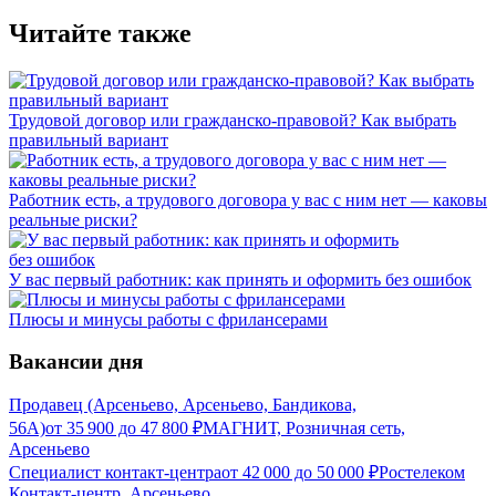
Читайте также
Трудовой договор или гражданско-правовой? Как выбрать
правильный вариант
Работник есть, а трудового договора у вас с ним нет — каковы
реальные риски?
У вас первый работник: как принять и оформить без ошибок
Плюсы и минусы работы с фрилансерами
Вакансии дня
Продавец (Арсеньево, Арсеньево, Бандикова,
56А)
от
35 900
до
47 800
₽
МАГНИТ, Розничная сеть,
Арсеньево
Специалист контакт-центра
от
42 000
до
50 000
₽
Ростелеком
Контакт-центр, Арсеньево