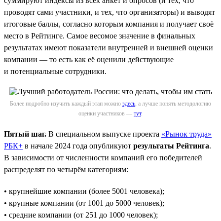
суммируют индексы из всех анкет и опросов (и тех, что
проводят сами участники, и тех, что организаторы) и выводят
итоговые баллы, согласно которым компания и получает своё
место в Рейтинге. Самое весомое значение в финальных
результатах имеют показатели внутренней и внешней оценки
компании — то есть как её оценили действующие
и потенциальные сотрудники.
Более подробно изучить каждый этап можно
здесь
, а лучше понять методологию
оценки участников —
тут
.
Пятый шаг.
В специальном выпуске проекта
«Рынок труда»
РБК+
в начале 2024 года опубликуют
результаты Рейтинга
.
В зависимости от численности компаний его победителей
распределят по четырём категориям:
• крупнейшие компании (более 5001 человека);
• крупные компании (от 1001 до 5000 человек);
• средние компании (от 251 до 1000 человек);