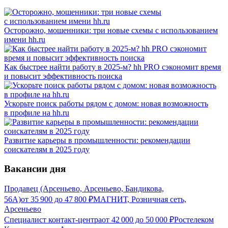
Осторожно, мошенники: три новые схемы с использованием
имени hh.ru
Как быстрее найти работу в 2025-м? hh PRO сэкономит время
и повысит эффективность поиска
Ускорьте поиск работы рядом с домом: новая возможность
в профиле на hh.ru
Развитие карьеры в промышленности: рекомендации
соискателям в 2025 году
Вакансии дня
Продавец (Арсеньево, Арсеньево, Бандикова,
56А)
от
35 900
до
47 800
₽
МАГНИТ, Розничная сеть,
Арсеньево
Специалист контакт-центра
от
42 000
до
50 000
₽
Ростелеком