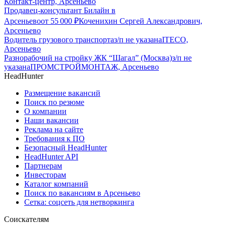
Контакт-центр, Арсеньево
Продавец-консультант Билайн в
Арсеньево
от
55 000
₽
Коченихин Сергей Александрович,
Арсеньево
Водитель грузового транспорта
з/п не указана
ITECO,
Арсеньево
Разнорабочий на стройку ЖК “Шагал” (Москва)
з/п не
указана
ПРОМСТРОЙМОНТАЖ, Арсеньево
HeadHunter
Размещение вакансий
Поиск по резюме
О компании
Наши вакансии
Реклама на сайте
Требования к ПО
Безопасный HeadHunter
HeadHunter API
Партнерам
Инвесторам
Каталог компаний
Поиск по вакансиям в Арсеньево
Сетка: соцсеть для нетворкинга
Соискателям