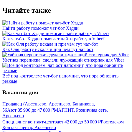
Читайте также
Найти работу поможет чат-бот Хэдди
Как чат-бот Хэдди помогает найти работу в Viber?
Как Оля работу искала и при чём тут чат-бот
Улётная переписка: сделали жужжащий стикерпак для Viber
Всё под контролем: чат-бот напомнит, что пора обновить
резюме
Вакансии дня
Продавец (Арсеньево, Арсеньево, Бандикова,
56А)
от
35 900
до
47 800
₽
МАГНИТ, Розничная сеть,
Арсеньево
Специалист контакт-центра
от
42 000
до
50 000
₽
Ростелеком
Контакт-центр, Арсеньево