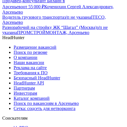
Продавец-консультант Билайн в
Арсеньево
от
55 000
₽
Коченихин Сергей Александрович,
Арсеньево
Водитель грузового транспорта
з/п не указана
ITECO,
Арсеньево
Разнорабочий на стройку ЖК “Шагал” (Москва)
з/п не
указана
ПРОМСТРОЙМОНТАЖ, Арсеньево
HeadHunter
Размещение вакансий
Поиск по резюме
О компании
Наши вакансии
Реклама на сайте
Требования к ПО
Безопасный HeadHunter
HeadHunter API
Партнерам
Инвесторам
Каталог компаний
Поиск по вакансиям в Арсеньево
Сетка: соцсеть для нетворкинга
Соискателям