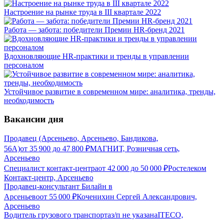
Настроение на рынке труда в III квартале 2022
Работа — забота: победители Премии HR-бренд 2021
Вдохновляющие HR-практики и тренды в управлении
персоналом
Устойчивое развитие в современном мире: аналитика, тренды,
необходимость
Вакансии дня
Продавец (Арсеньево, Арсеньево, Бандикова,
56А)
от
35 900
до
47 800
₽
МАГНИТ, Розничная сеть,
Арсеньево
Специалист контакт-центра
от
42 000
до
50 000
₽
Ростелеком
Контакт-центр, Арсеньево
Продавец-консультант Билайн в
Арсеньево
от
55 000
₽
Коченихин Сергей Александрович,
Арсеньево
Водитель грузового транспорта
з/п не указана
ITECO,