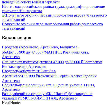
Итоги года российского рынка труда: демография, поведение
соискателей и зарплаты
Получайте отклики первыми: обновили работу узнаваемого
тега вакансий
Вакансии дня
Продавец (Арсеньево, Арсеньево, Бандикова,
56А)
от
35 900
до
47 800
₽
МАГНИТ, Розничная сеть,
Арсеньево
Специалист контакт-центра
от
42 000
до
50 000
₽
Ростелеком
Контакт-центр, Арсеньево
Продавец-консультант Билайн в
Арсеньево
от
55 000
₽
Коченихин Сергей Александрович,
Арсеньево
Водитель-дальнобойщик (кат. CE)
з/п не указана
ITECO,
Арсеньево
Разнорабочий на стройку ЖК “Шагал” (Москва)
з/п не
указана
ПРОМСТРОЙМОНТАЖ, Арсеньево
HeadHunter