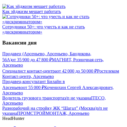
Как эйджизм мешает работать
Сотрудники 50+: что учесть и как не стать
«дискриминатором»
Вакансии дня
Продавец (Арсеньево, Арсеньево, Бандикова,
56А)
от
35 900
до
47 800
₽
МАГНИТ, Розничная сеть,
Арсеньево
Специалист контакт-центра
от
42 000
до
50 000
₽
Ростелеком
Контакт-центр, Арсеньево
Продавец-консультант Билайн в
Арсеньево
от
55 000
₽
Коченихин Сергей Александрович,
Арсеньево
Водитель грузового транспорта
з/п не указана
ITECO,
Арсеньево
Разнорабочий на стройку ЖК “Шагал” (Москва)
з/п не
указана
ПРОМСТРОЙМОНТАЖ, Арсеньево
HeadHunter