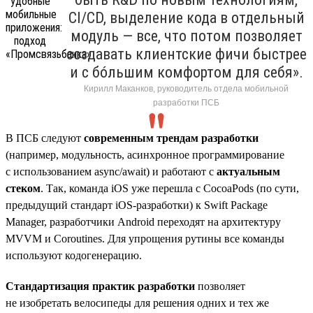
CI/CD, выделение кода в отдельный
модуль — все, что потом позволяет
создавать клиентские фичи быстрее
и с бóльшим комфортом для себя».
Кирилл Маканков, руководитель отдела мобильной
разработки ПСБ
В ПСБ следуют
современным трендам разработки
(например, модульность, асинхронное программирование
с использованием async/await) и работают с
актуальным
стеком
. Так, команда iOS уже перешла с CocoaPods (по сути,
предыдущий стандарт iOS-разработки) к Swift Package
Manager, разработчики Android переходят на архитектуру
MVVM и Coroutines. Для упрощения рутины все команды
используют кодогенерацию.
Стандартизация практик разработки
позволяет
не изобретать велосипеды для решения одних и тех же