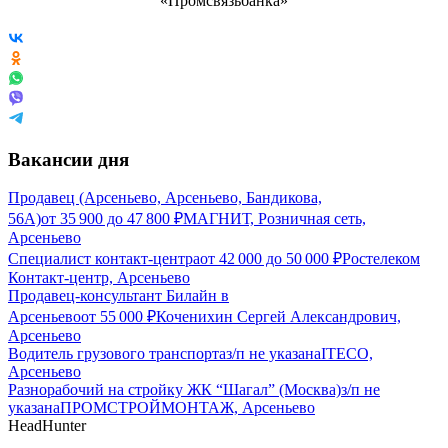
Вакансии дня
Продавец (Арсеньево, Арсеньево, Бандикова,
56А)
от
35 900
до
47 800
₽
МАГНИТ, Розничная сеть,
Арсеньево
Специалист контакт-центра
от
42 000
до
50 000
₽
Ростелеком
Контакт-центр, Арсеньево
Продавец-консультант Билайн в
Арсеньево
от
55 000
₽
Коченихин Сергей Александрович,
Арсеньево
Водитель грузового транспорта
з/п не указана
ITECO,
Арсеньево
Разнорабочий на стройку ЖК “Шагал” (Москва)
з/п не
указана
ПРОМСТРОЙМОНТАЖ, Арсеньево
HeadHunter