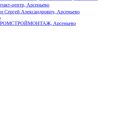
такт-центр, Арсеньево
н Сергей Александрович, Арсеньево
о
РОМСТРОЙМОНТАЖ, Арсеньево