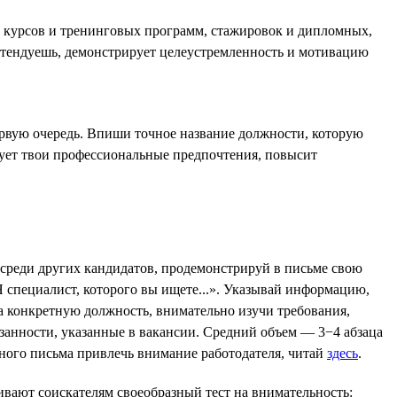
е курсов и тренинговых программ, стажировок и дипломных,
ретендуешь, демонстрирует целеустремленность и мотивацию
ервую очередь. Впиши точное название должности, которую
рует твои профессиональные предпочтения, повысит
 среди других кандидатов, продемонстрируй в письме свою
 специалист, которого вы ищете...». Указывай информацию,
а конкретную должность, внимательно изучи требования,
язанности, указанные в вакансии. Средний объем — 3−4 абзаца
ного письма привлечь внимание работодателя, читай
здесь
.
ивают соискателям своеобразный тест на внимательность: