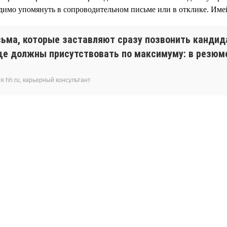
димо упомянуть в сопроводительном письме или в отклике. Имей
ьма, которые заставляют сразу позвонить кандида
ще должны присутствовать по максимуму: в резюме
 hh.ru, карьерный консультант