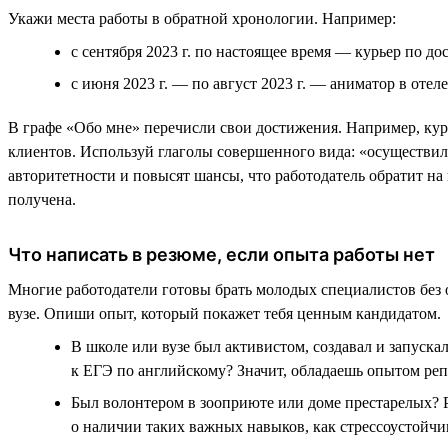
Укажи места работы в обратной хронологии. Например:
с сентября 2023 г. по настоящее время — курьер по дос
с июня 2023 г. — по август 2023 г. — аниматор в отеле .
В графе «Обо мне» перечисли свои достижения. Например, кур
клиентов. Используй глаголы совершенного вида: «осуществил
авторитетности и повысят шансы, что работодатель обратит на
получена.
Что написать в резюме, если опыта работы нет
Многие работодатели готовы брать молодых специалистов без о
вузе. Опиши опыт, который покажет тебя ценным кандидатом.
В школе или вузе был активистом, создавал и запуска
к ЕГЭ по английскому? Значит, обладаешь опытом реп
Был волонтером в зооприюте или доме престарелых? 
о наличии таких важных навыков, как стрессоустойчи