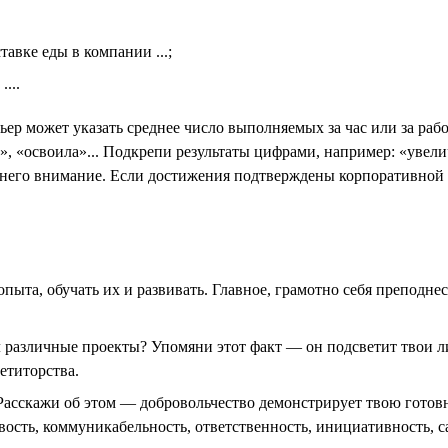
тавке еды в компании ...;
...
ьер может указать среднее число выполняемых за час или за ра
», «освоила»... Подкрепи результаты цифрами, например: «уве
 него внимание. Если достижения подтверждены корпоративной н
пыта, обучать их и развивать. Главное, грамотно себя преподне
л различные проекты? Упомяни этот факт — он подсветит твои л
етиторства.
Расскажи об этом — добровольчество демонстрирует твою готовн
вость, коммуникабельность, ответственность, инициативность, 