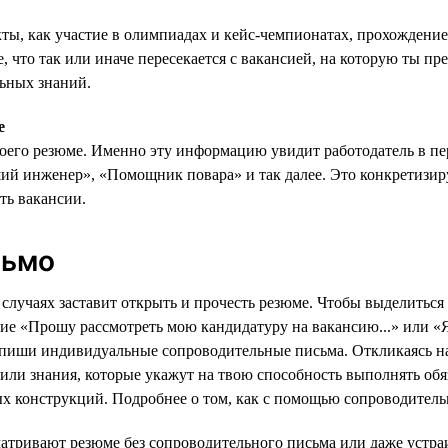
кты, как участие в олимпиадах и кейс-чемпионатах, прохождени
, что так или иначе пересекается с вакансией, на которую ты п
льных знаний.
е
воего резюме. Именно эту информацию увидит работодатель в п
ший инженер», «Помощник повара» и так далее. Это конкретизи
ть вакансии.
сьмо
случаях заставит открыть и прочесть резюме. Чтобы выделиться
е «Прошу рассмотреть мою кандидатуру на вакансию...» или «Я
т: пиши индивидуальные сопроводительные письма. Откликаясь н
 или знания, которые укажут на твою способность выполнять об
х конструкций. Подробнее о том, как с помощью сопроводитель
матривают резюме без сопроводительного письма или даже устра