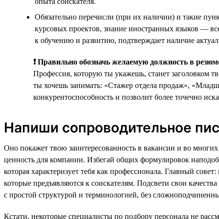
опыта соискателя.
Обязательно перечисли (при их наличии) и такие пун
курсовых проектов, знание иностранных языков — все
к обучению и развитию, подтверждает наличие актуа
❗ Правильно обозначь желаемую должность в резюм
Профессия, которую ты укажешь, станет заголовком т
ты хочешь занимать: «Стажер отдела продаж», «Млад
конкурентоспособность и позволит более точечно иска
Напиши сопроводительное пи
Оно покажет твою заинтересованность в вакансии и во многих 
ценность для компании. Избегай общих формулировок наподоби
которая характеризует тебя как профессионала. Главный сове
которые предъявляются к соискателям. Подсвети свои качества
с простой структурой и терминологией, без сложноподчиненны
Кстати, некоторые специалисты по подбору персонала не расс