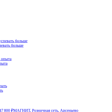
спевать больше
опыта
ть
47 800
₽
МАГНИТ, Розничная сеть, Арсеньево