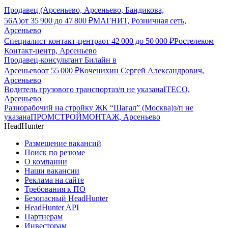
Продавец (Арсеньево, Арсеньево, Бандикова,
56А)
от
35 900
до
47 800
₽
МАГНИТ, Розничная сеть,
Арсеньево
Специалист контакт-центра
от
42 000
до
50 000
₽
Ростелеком
Контакт-центр, Арсеньево
Продавец-консультант Билайн в
Арсеньево
от
55 000
₽
Коченихин Сергей Александрович,
Арсеньево
Водитель грузового транспорта
з/п не указана
ITECO,
Арсеньево
Разнорабочий на стройку ЖК “Шагал” (Москва)
з/п не
указана
ПРОМСТРОЙМОНТАЖ, Арсеньево
HeadHunter
Размещение вакансий
Поиск по резюме
О компании
Наши вакансии
Реклама на сайте
Требования к ПО
Безопасный HeadHunter
HeadHunter API
Партнерам
Инвесторам