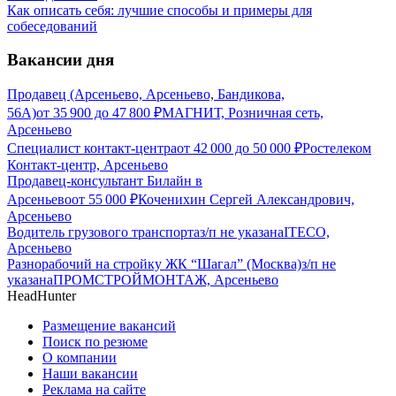
Как описать себя: лучшие способы и примеры для
собеседований
Вакансии дня
Продавец (Арсеньево, Арсеньево, Бандикова,
56А)
от
35 900
до
47 800
₽
МАГНИТ, Розничная сеть,
Арсеньево
Специалист контакт-центра
от
42 000
до
50 000
₽
Ростелеком
Контакт-центр, Арсеньево
Продавец-консультант Билайн в
Арсеньево
от
55 000
₽
Коченихин Сергей Александрович,
Арсеньево
Водитель грузового транспорта
з/п не указана
ITECO,
Арсеньево
Разнорабочий на стройку ЖК “Шагал” (Москва)
з/п не
указана
ПРОМСТРОЙМОНТАЖ, Арсеньево
HeadHunter
Размещение вакансий
Поиск по резюме
О компании
Наши вакансии
Реклама на сайте