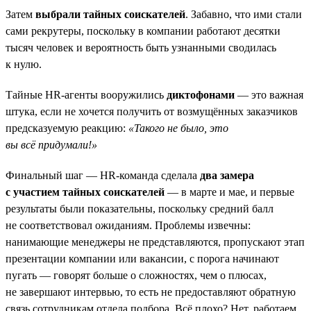
Затем
выбрали тайных соискателей
. Забавно, что ими стали
сами рекрутеры, поскольку в компании работают десятки
тысяч человек и вероятность быть узнанными сводилась
к нулю.
Тайные HR-агенты вооружились
диктофонами
— это важная
штука, если не хочется получить от возмущённых заказчиков
предсказуемую реакцию:
«Такого не было, это
вы всё придумали!»
Финальный шаг — HR-команда сделала
два замера
с участием тайных соискателей
— в марте и мае, и первые
результаты были показательны, поскольку средний балл
не соответствовал ожиданиям. Проблемы извечны:
нанимающие менеджеры не представляются, пропускают этап
презентации компании или вакансии, с порога начинают
пугать — говорят больше о сложностях, чем о плюсах,
не завершают интервью, то есть не предоставляют обратную
связь сотрудникам отдела подбора. Всё плохо? Нет, работаем