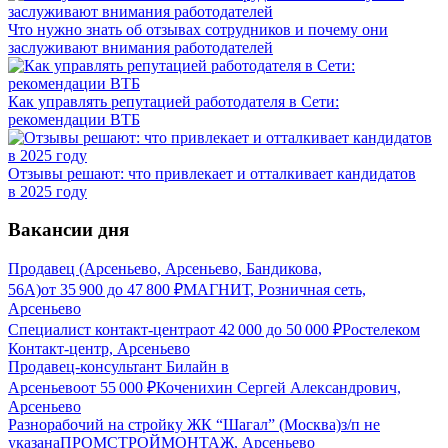
Что нужно знать об отзывах сотрудников и почему они
заслуживают внимания работодателей
Как управлять репутацией работодателя в Сети:
рекомендации ВТБ
Отзывы решают: что привлекает и отталкивает кандидатов
в 2025 году
Вакансии дня
Продавец (Арсеньево, Арсеньево, Бандикова,
56А)
от
35 900
до
47 800
₽
МАГНИТ, Розничная сеть,
Арсеньево
Специалист контакт-центра
от
42 000
до
50 000
₽
Ростелеком
Контакт-центр, Арсеньево
Продавец-консультант Билайн в
Арсеньево
от
55 000
₽
Коченихин Сергей Александрович,
Арсеньево
Разнорабочий на стройку ЖК “Шагал” (Москва)
з/п не
указана
ПРОМСТРОЙМОНТАЖ, Арсеньево