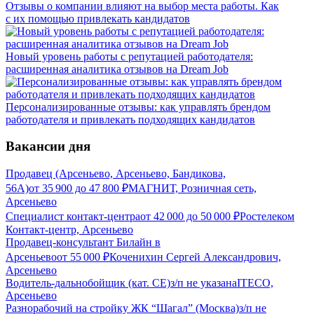
Отзывы о компании влияют на выбор места работы. Как
с их помощью привлекать кандидатов
Новый уровень работы с репутацией работодателя:
расширенная аналитика отзывов на Dream Job
Персонализированные отзывы: как управлять брендом
работодателя и привлекать подходящих кандидатов
Вакансии дня
Продавец (Арсеньево, Арсеньево, Бандикова,
56А)
от
35 900
до
47 800
₽
МАГНИТ, Розничная сеть,
Арсеньево
Специалист контакт-центра
от
42 000
до
50 000
₽
Ростелеком
Контакт-центр, Арсеньево
Продавец-консультант Билайн в
Арсеньево
от
55 000
₽
Коченихин Сергей Александрович,
Арсеньево
Водитель-дальнобойщик (кат. CE)
з/п не указана
ITECO,
Арсеньево
Разнорабочий на стройку ЖК “Шагал” (Москва)
з/п не