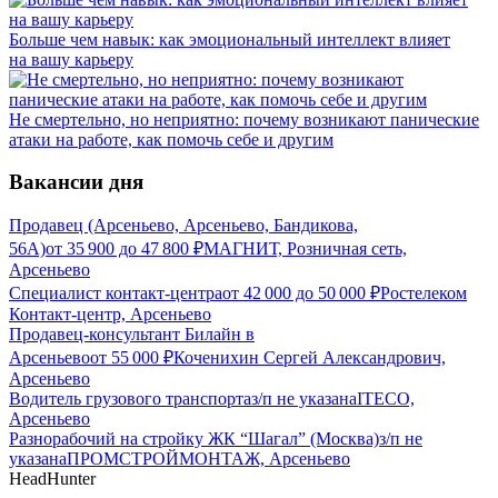
Больше чем навык: как эмоциональный интеллект влияет
на вашу карьеру
Не смертельно, но неприятно: почему возникают панические
атаки на работе, как помочь себе и другим
Вакансии дня
Продавец (Арсеньево, Арсеньево, Бандикова,
56А)
от
35 900
до
47 800
₽
МАГНИТ, Розничная сеть,
Арсеньево
Специалист контакт-центра
от
42 000
до
50 000
₽
Ростелеком
Контакт-центр, Арсеньево
Продавец-консультант Билайн в
Арсеньево
от
55 000
₽
Коченихин Сергей Александрович,
Арсеньево
Водитель грузового транспорта
з/п не указана
ITECO,
Арсеньево
Разнорабочий на стройку ЖК “Шагал” (Москва)
з/п не
указана
ПРОМСТРОЙМОНТАЖ, Арсеньево
HeadHunter