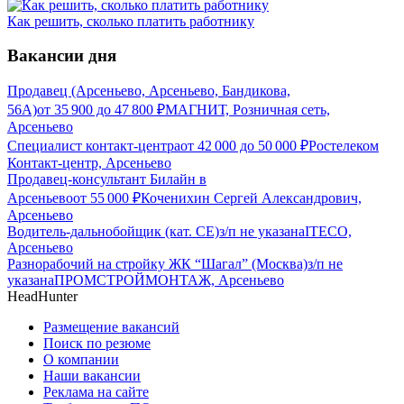
Как решить, сколько платить работнику
Вакансии дня
Продавец (Арсеньево, Арсеньево, Бандикова,
56А)
от
35 900
до
47 800
₽
МАГНИТ, Розничная сеть,
Арсеньево
Специалист контакт-центра
от
42 000
до
50 000
₽
Ростелеком
Контакт-центр, Арсеньево
Продавец-консультант Билайн в
Арсеньево
от
55 000
₽
Коченихин Сергей Александрович,
Арсеньево
Водитель-дальнобойщик (кат. CE)
з/п не указана
ITECO,
Арсеньево
Разнорабочий на стройку ЖК “Шагал” (Москва)
з/п не
указана
ПРОМСТРОЙМОНТАЖ, Арсеньево
HeadHunter
Размещение вакансий
Поиск по резюме
О компании
Наши вакансии
Реклама на сайте