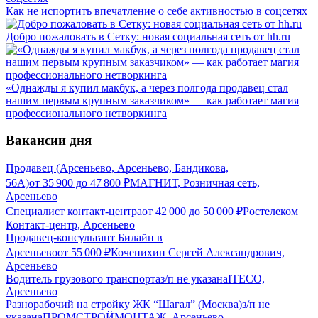
Как не испортить впечатление о себе активностью в соцсетях
Добро пожаловать в Сетку: новая социальная сеть от hh.ru
«Однажды я купил макбук, а через полгода продавец стал
нашим первым крупным заказчиком» — как работает магия
профессионального нетворкинга
Вакансии дня
Продавец (Арсеньево, Арсеньево, Бандикова,
56А)
от
35 900
до
47 800
₽
МАГНИТ, Розничная сеть,
Арсеньево
Специалист контакт-центра
от
42 000
до
50 000
₽
Ростелеком
Контакт-центр, Арсеньево
Продавец-консультант Билайн в
Арсеньево
от
55 000
₽
Коченихин Сергей Александрович,
Арсеньево
Водитель грузового транспорта
з/п не указана
ITECO,
Арсеньево
Разнорабочий на стройку ЖК “Шагал” (Москва)
з/п не
указана
ПРОМСТРОЙМОНТАЖ, Арсеньево