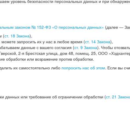
аем уровень безопасности персональных данных и при обнаружени
альным законом №
152-ФЗ
«О персональных данных»
(далее — Зак
м (
ст. 18 Закона
),
можете запросить их у нас в любое время (
ст. 14 Закона
),
абатываем данные с вашего согласия (
ст. 9 Закона
). Чтобы отозват
верской, 2-я Брестская улица, дом 48, помещ. 25, ООО «Хэдханте
ние обработки или возражение против обработки.
далить их самостоятельно либо
попросить нас об этом
. Если вы сч
ки данных или требование об ограничении обработки (
ст. 21 Закон