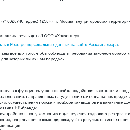
18620740, адрес: 125047, г. Москва, внутригородская территория
омпания», речь идет об ООО «Хэдхантер».
есть в Реестре персональных данных на сайте Роскомнадзора
.
аем всё для того, чтобы соблюдать требования законной обработ
, для которых вы их нам передали.
ступа к функционалу нашего сайта, содействия занятости и пред
следований, направленных на улучшение качества наших продуктов
ий, осуществления поиска и подбора кандидатов на вакантные дол
ования HR-бренда;
оустройства в нашу компанию и для ведения кадрового резерва ко
чения, направления в командировки, учёта результатов исполнени
омпенсаций;