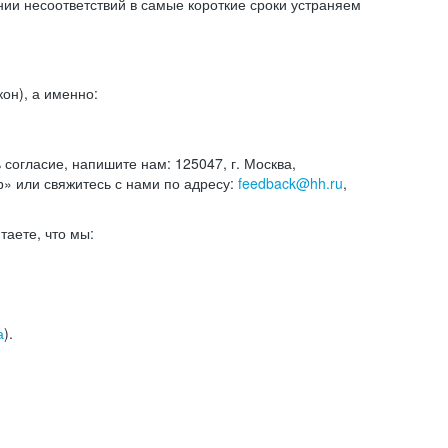
и несоответствий в самые короткие сроки устраняем
он), а именно:
ь согласие, напишите нам: 125047, г. Москва,
р» или свяжитесь с нами по адресу:
feedback@hh.ru
,
итаете, что мы:
а
).