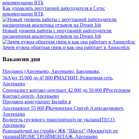
Как управлять репутацией работодателя в Сети:
рекомендации ВТБ
Новый уровень работы с репутацией работодателя:
расширенная аналитика отзывов на Dream Job
Зачем нужна обратная связь и как она работает в Авиасейлс
Вакансии дня
Продавец (Арсеньево, Арсеньево, Бандикова,
56А)
от
35 900
до
47 800
₽
МАГНИТ, Розничная сеть,
Арсеньево
Специалист контакт-центра
от
42 000
до
50 000
₽
Ростелеком
Контакт-центр, Арсеньево
Продавец-консультант Билайн в
Арсеньево
от
55 000
₽
Коченихин Сергей Александрович,
Арсеньево
Водитель грузового транспорта
з/п не указана
ITECO,
Арсеньево
Разнорабочий на стройку ЖК “Шагал” (Москва)
з/п не
указана
ПРОМСТРОЙМОНТАЖ, Арсеньево