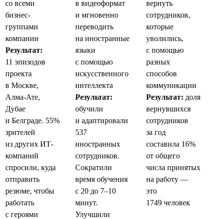
со всеми
в видеоформат
вернуть
бизнес-
и мгновенно
сотрудников,
группами
переводить
которые
компании
на иностранные
уволились,
Результат:
языки
с помощью
11 эпизодов
с помощью
разных
проекта
искусственного
способов
в Москве,
интеллекта
коммуникации
Алма-Ате,
Результат:
Результат:
доля
Дубае
обучили
вернувшихся
и Белграде. 55%
и адаптировали
сотрудников
зрителей
537
за год
из других ИТ-
иностранных
составила 16%
компаний
сотрудников.
от общего
спросили, куда
Сократили
числа принятых
отправить
время обучения
на работу —
резюме, чтобы
с 20 до 7–10
это
работать
минут.
1749 человек
с героями
Улучшили