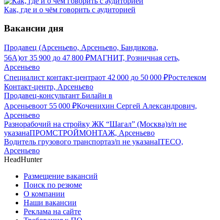
Как, где и о чём говорить с аудиторией
Вакансии дня
Продавец (Арсеньево, Арсеньево, Бандикова,
56А)
от
35 900
до
47 800
₽
МАГНИТ, Розничная сеть,
Арсеньево
Специалист контакт-центра
от
42 000
до
50 000
₽
Ростелеком
Контакт-центр, Арсеньево
Продавец-консультант Билайн в
Арсеньево
от
55 000
₽
Коченихин Сергей Александрович,
Арсеньево
Разнорабочий на стройку ЖК “Шагал” (Москва)
з/п не
указана
ПРОМСТРОЙМОНТАЖ, Арсеньево
Водитель грузового транспорта
з/п не указана
ITECO,
Арсеньево
HeadHunter
Размещение вакансий
Поиск по резюме
О компании
Наши вакансии
Реклама на сайте