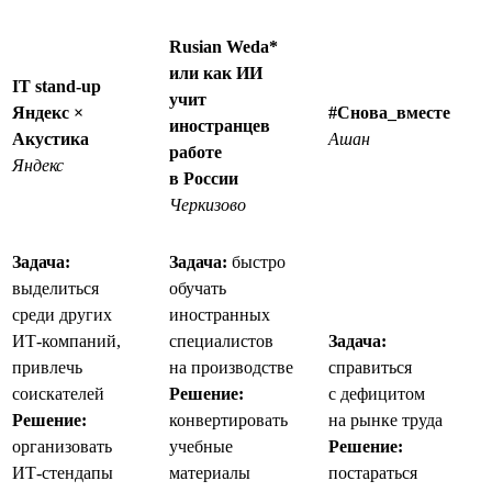
Rusian Weda*
или как ИИ
IT stand-up
учит
Яндекс ×
#Снова_вместе
иностранцев
Акустика
Ашан
работе
Яндекс
в России
Черкизово
Задача:
Задача:
быстро
выделиться
обучать
среди других
иностранных
ИТ-компаний,
специалистов
Задача:
привлечь
на производстве
справиться
соискателей
Решение:
с дефицитом
Решение:
конвертировать
на рынке труда
организовать
учебные
Решение:
ИТ-стендапы
материалы
постараться