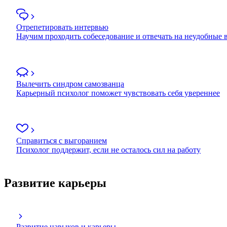
Отрепетировать интервью
Научим проходить собеседование и отвечать на неудобные
Вылечить синдром самозванца
Карьерный психолог поможет чувствовать себя увереннее
Справиться с выгоранием
Психолог поддержит, если не осталось сил на работу
Развитие карьеры
Развитие навыков и карьеры