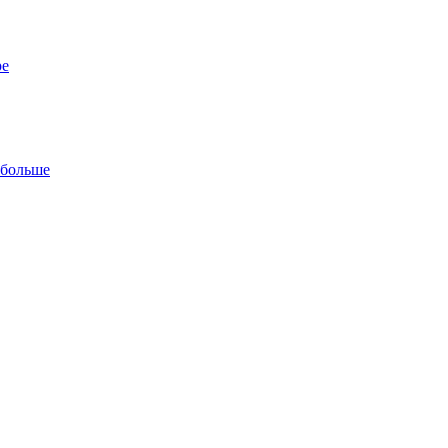
ре
 больше