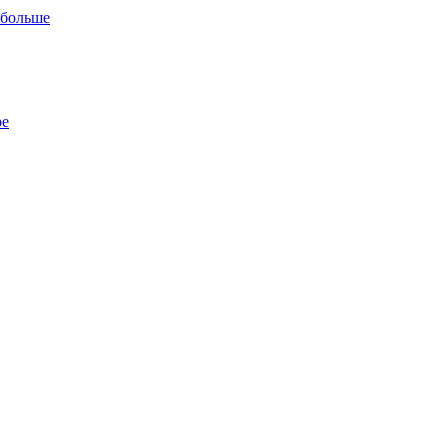
 больше
ре