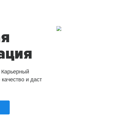
ая
ация
 Карьерный
о качество и даст