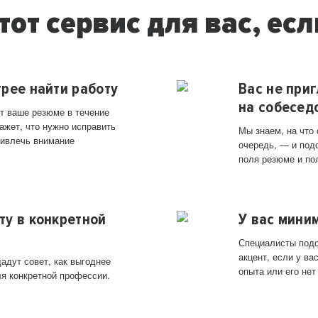
тот сервис для вас, есл
трее найти работу
Вас не при
на собесед
т ваше резюме в течение
ажет, что нужно исправить
Мы знаем, на что
ривлечь внимание
очередь, — и под
поля резюме и по
ту в конкретной
У вас мини
Специалисты подс
акцент, если у в
адут совет, как выгоднее
опыта или его нет
ля конкретной профессии.