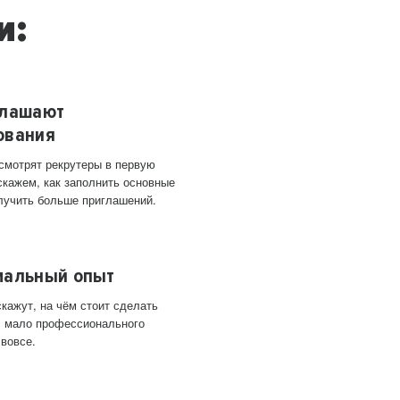
и:
глашают
ования
 смотрят рекрутеры в первую
скажем, как заполнить основные
лучить больше приглашений.
мальный опыт
кажут, на чём стоит сделать
ас мало профессионального
 вовсе.