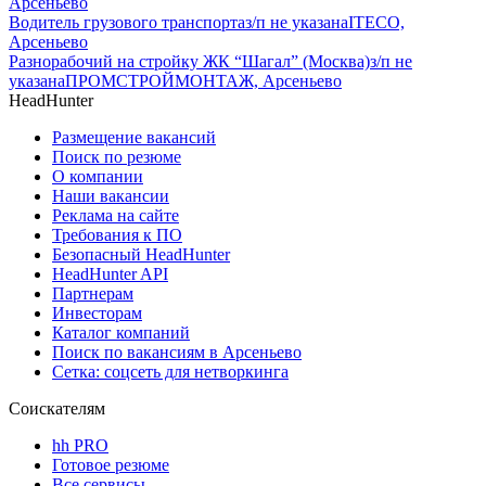
Арсеньево
Водитель грузового транспорта
з/п не указана
ITECO,
Арсеньево
Разнорабочий на стройку ЖК “Шагал” (Москва)
з/п не
указана
ПРОМСТРОЙМОНТАЖ, Арсеньево
HeadHunter
Размещение вакансий
Поиск по резюме
О компании
Наши вакансии
Реклама на сайте
Требования к ПО
Безопасный HeadHunter
HeadHunter API
Партнерам
Инвесторам
Каталог компаний
Поиск по вакансиям в Арсеньево
Сетка: соцсеть для нетворкинга
Соискателям
hh PRO
Готовое резюме
Все сервисы