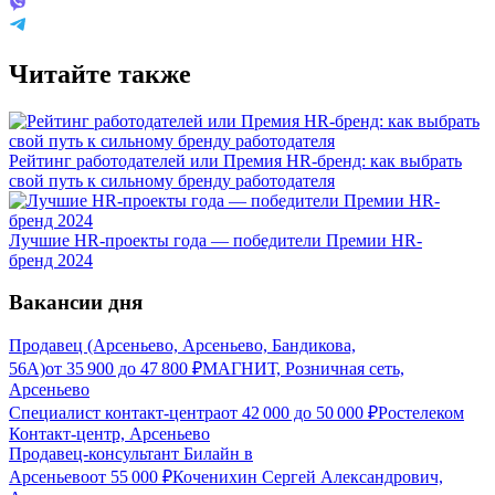
Читайте также
Рейтинг работодателей или Премия HR-бренд: как выбрать
свой путь к сильному бренду работодателя
Лучшие HR-проекты года — победители Премии HR-
бренд 2024
Вакансии дня
Продавец (Арсеньево, Арсеньево, Бандикова,
56А)
от
35 900
до
47 800
₽
МАГНИТ, Розничная сеть,
Арсеньево
Специалист контакт-центра
от
42 000
до
50 000
₽
Ростелеком
Контакт-центр, Арсеньево
Продавец-консультант Билайн в
Арсеньево
от
55 000
₽
Коченихин Сергей Александрович,