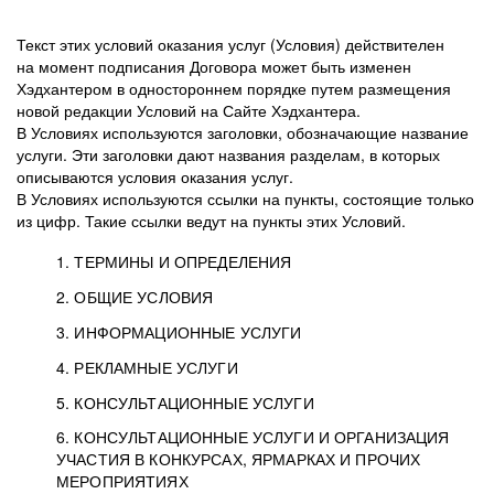
Текст этих условий оказания услуг (Условия) действителен
на момент подписания Договора может быть изменен
Хэдхантером в одностороннем порядке путем размещения
новой редакции Условий на Сайте Хэдхантера.
В Условиях используются заголовки, обозначающие название
услуги. Эти заголовки дают названия разделам, в которых
описываются условия оказания услуг.
В Условиях используются ссылки на пункты, состоящие только
из цифр. Такие ссылки ведут на пункты этих Условий.
1. ТЕРМИНЫ И ОПРЕДЕЛЕНИЯ
2. ОБЩИЕ УСЛОВИЯ
3. ИНФОРМАЦИОННЫЕ УСЛУГИ
1.1. Хэдхантер, или
Хэдхантер, ООО
4. РЕКЛАМНЫЕ УСЛУГИ
HeadHunter, или
«Хэдхантер», ИНН
2.1. Типы и статусы регистрации
5. КОНСУЛЬТАЦИОННЫЕ УСЛУГИ
Исполнитель
7718620740, адрес:
Типы регистрации
3.1. Предоставление доступа к базе данных
2.2. Активация услуг
6. КОНСУЛЬТАЦИОННЫЕ УСЛУГИ И ОРГАНИЗАЦИЯ
125047, г. Москва,
резюме с предложениями Соискателей
Описание и активация
УЧАСТИЯ В КОНКУРСАХ, ЯРМАРКАХ И ПРОЧИХ
2.1.1. Заказчику может быть присвоен один
4.0. Общие условия оказания рекламных услуг
внутригородская
о трудоустройстве с возможностью просмотра
МЕРОПРИЯТИЯХ
из Типов регистраций.
территория
4.0.1. Хэдхантер оказывает Заказчику услугу