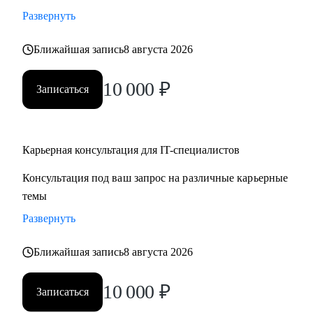
• Стратегии карьерного роста: как перейти с junior на
Развернуть
middle, с middle на senior уровень
Ближайшая запись
8 августа 2026
• Стратегия поиска работы: как и где искать вакансии, как
откликаться, как построить системный подход к поиску
10 000
₽
вакансий
Записаться
• Стратегия релокации в Европу: как выбрать страну, где
искать вакансии, на что обращать внимание
Карьерная консультация для IT-специалистов
Кому могу помочь:
Консультация под ваш запрос на различные карьерные
• QA, аналитики (бизнес + системные)
темы
• Разработчики
• Project/Product-менеджеры
Развернуть
Ближайшая запись
8 августа 2026
10 000
₽
Записаться