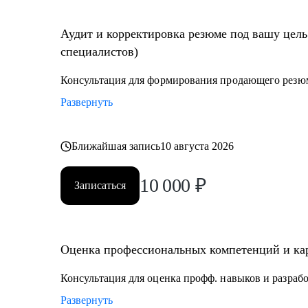
• Найти ваши точки роста для дальнейшего развития
• «Выгоревшему бухгалтеру» поставить новую цель в 
Аудит и корректировка резюме под вашу цель
• Избавиться от страхов и сомнений и получить офф
специалистов)
• Прокачать определенные навыки,чтобы стать вос
Консультация для формирования продающего резю
Кому могу помочь:
Развернуть
• Финансовым директорам, желающим выйти на качес
• Бухгалтерам, которые хотят вырасти до главбуха.
• Главным бухгалтерам, которые "засиделись на одно
Ближайшая запись
10 августа 2026
• Финансовым менеджерам, аналитикам, методологам
10 000
₽
Записаться
Оценка профессиональных компетенций и кар
Консультация для оценка профф. навыков и разраб
Развернуть