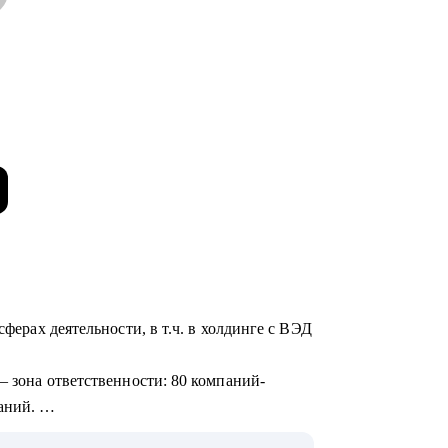
сферах деятельности, в т.ч. в холдинге с ВЭД
— зона ответственности: 80 компаний-
ваний.
ля собственников, финансовых директоров и