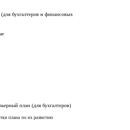
 в профессии.
карьере главбуха.
 (для бухгалтеров и финансовых
ер с привлекательными условиями.
требованным финансовым специалистом.
ме
твенно иной уровень дохода.
м месте".
 и налоговым консультантам.
ьерный план (для бухгалтеров)
отки плана по их развитию