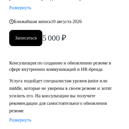
• разработать стратегию поиска работы или роста внутри
Развернуть
вашей компании
• помочь разобраться с нюансами работы по этим
Ближайшая запись
10 августа 2026
направлениями и с тем, как это устроено в различных
5 000
₽
компаниях и отраслях
Записаться
• проанализировать ваше текущее резюме и дать советы
Кому могу помочь:
Консультация по созданию и обновлению резюме в
• специалистам, которые хотят развиваться в сфере
сфере внутренних коммуникаций и HR-бренда
внутренних коммуникаций, HR-бренда, корпоративных
Услуга подойдет специалистам уровня junior или
мероприятий, комьюнити-менеджмента
middle, которые не уверены в своем резюме и хотят
• тем, кто хочет сменить карьерный трек и перейти во
усилить его. На консультации вы получите
внутриком, HR-бренд и корпоративный ивент
рекомендации для самостоятельного обновления
• специалистам уровня Junior и Middle: внутренние
резюме
коммуникации, HR-бренд, event-менеджер
Развернуть