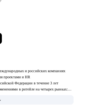
 международных и российских компаниях
ния проектами и HR
ссийской Федерации в течение 3 лет
менениями в ритейле на четырех рынках:
ь
меющие аналогов на российском рынке