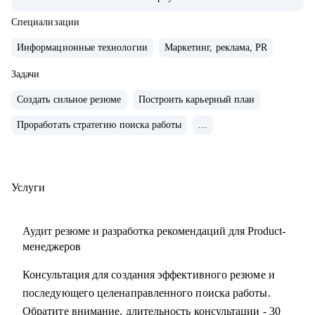
• Управляла портфелем из 30 продуктов.
• Помогаю стартапам.
Специализации
Информационные технологии
Маркетинг, реклама, PR
С чем помогу:
• Проверить ваши скиллы и разработать план роста.
Задачи
• Подготовить к собеседованиям, тестовым и самой работе.
Создать сильное резюме
Построить карьерный план
• Найти ваши точки роста и оптимальное применение
Проработать стратегию поиска работы
...
ваших текущих скиллов.
• Построить или доработать стратегию продукта.
• Понять, что делать дальше, если появилась идея продукта
• Найти зону кратного роста для вашего продукта, помочь
Услуги
посчитать рынок.
• Определить слабые места и минимизировать риски
Аудит резюме и разработка рекомендаций для Product-
вашего продукта и бизнеса
менеджеров
Консультация для создания эффективного резюме и
Кому могу помочь:
последующего целенаправленного поиска работы.
• Начинающим карьеру продакта.
Обратите внимание, длительность консультации - 30
• Профессионалам из смежных отраслей (маркетинг,