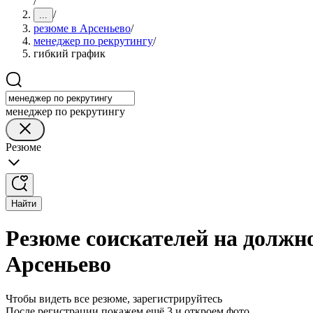
/
/
...
резюме в Арсеньево
/
менеджер по рекрутингу
/
гибкий график
менеджер по рекрутингу
Резюме
Найти
Резюме соискателей на должн
Арсеньево
Чтобы видеть все резюме, зарегистрируйтесь
После регистрации покажем ещё 3 и откроем фото