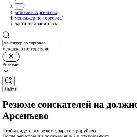
/
/
...
резюме в Арсеньево
/
менеджер по торговле
/
частичная занятость
менеджер по торговле
Резюме
Найти
Резюме соискателей на должно
Арсеньево
Чтобы видеть все резюме, зарегистрируйтесь
После регистрации покажем ещё 2 и откроем фото