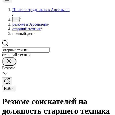
Поиск сотрудников в Арсеньево
/
/
...
резюме в Арсеньево
/
старший техник
/
полный день
старший техник
Резюме
Найти
Резюме соискателей на
должность старшего техника