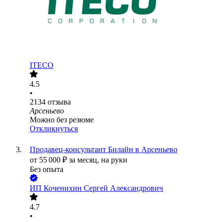
ITECO
4.5
•
2134
отзыва
Арсеньево
Можно без резюме
Откликнуться
Продавец-консультант Билайн в Арсеньево
от
55 000
₽
за месяц,
на руки
Без опыта
ИП
Коченихин Сергей Александрович
4.7
•