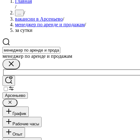
Главная
/
/
...
вакансии в Арсеньево
/
менеджер по аренде и продажам
/
за сутки
менеджер по аренде и продажам
Арсеньево
График
Рабочие часы
Опыт