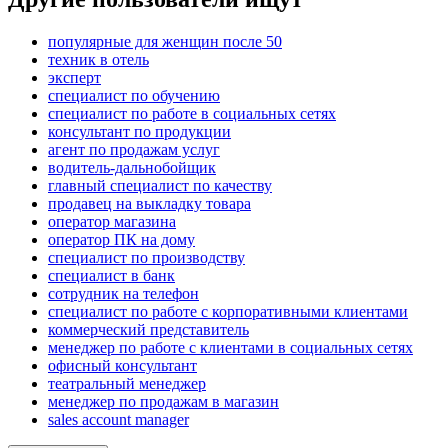
популярные для женщин после 50
техник в отель
эксперт
специалист по обучению
специалист по работе в социальных сетях
консультант по продукции
агент по продажам услуг
водитель-дальнобойщик
главный специалист по качеству
продавец на выкладку товара
оператор магазина
оператор ПК на дому
специалист по производству
специалист в банк
сотрудник на телефон
специалист по работе с корпоративными клиентами
коммерческий представитель
менеджер по работе с клиентами в социальных сетях
офисный консультант
театральный менеджер
менеджер по продажам в магазин
sales account manager