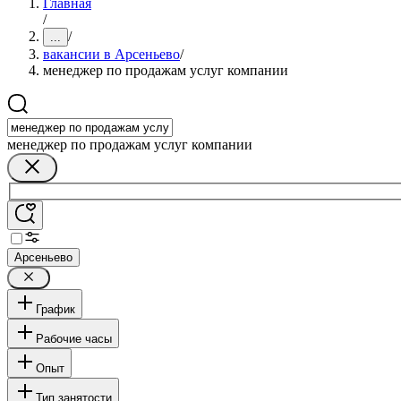
Главная
/
/
...
вакансии в Арсеньево
/
менеджер по продажам услуг компании
менеджер по продажам услуг компании
Арсеньево
График
Рабочие часы
Опыт
Тип занятости