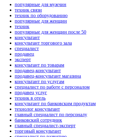
популярные для мужчин
техник связи
техник по оборудованию
популярные для женщин
техник
популярные для женщин после 50
консультант
консультант торгового зала
специалист
продавец
эксперт
консультант по товарам
продавец-консультант
продавец-консультант магазина
консультант по услугам
специалист по работе с персоналом
продавец услуг
техник в отель
консультант по банковским продуктам
технолог консультант
главный специалист по персоналу
банковский сотрудник
главный специалист-эксперт
торговый консультант
специалист по развитию