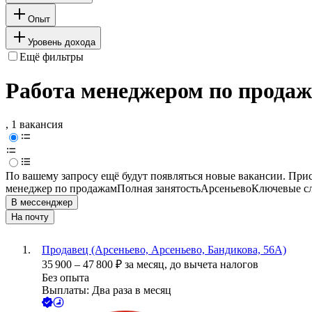
Опыт
Уровень дохода
Ещё фильтры
Работа менеджером по продаж
, 1 вакансия
По вашему запросу ещё будут появляться новые вакансии. При
менеджер по продажам
Полная занятость
Арсеньево
Ключевые сл
В мессенджер
На почту
Продавец (Арсеньево, Арсеньево, Бандикова, 56А)
35 900
–
47 800
₽
за месяц,
до вычета налогов
Без опыта
Выплаты: Два раза в месяц