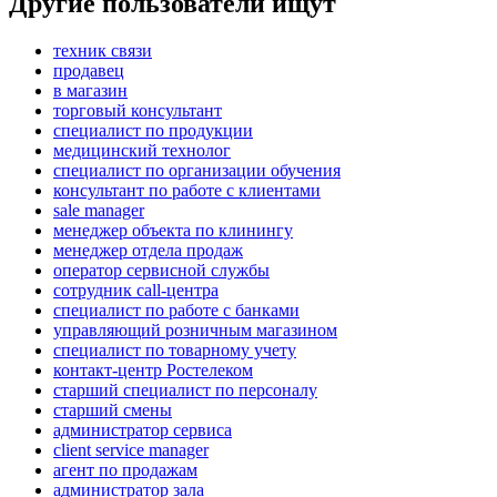
Другие пользователи ищут
техник связи
продавец
в магазин
торговый консультант
специалист по продукции
медицинский технолог
специалист по организации обучения
консультант по работе с клиентами
sale manager
менеджер объекта по клинингу
менеджер отдела продаж
оператор сервисной службы
сотрудник call-центра
специалист по работе с банками
управляющий розничным магазином
специалист по товарному учету
контакт-центр Ростелеком
старший специалист по персоналу
старший смены
администратор сервиса
client service manager
агент по продажам
администратор зала