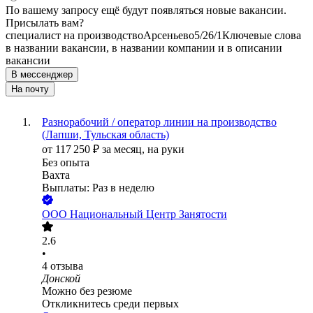
По вашему запросу ещё будут появляться новые вакансии.
Присылать вам?
специалист на производство
Арсеньево
5/2
6/1
Ключевые слова
в названии вакансии, в названии компании и в описании
вакансии
В мессенджер
На почту
Разнорабочий / оператор линии на производство
(Лапши, Тульская область)
от
117 250
₽
за месяц,
на руки
Без опыта
Вахта
Выплаты: Раз в неделю
ООО
Национальный Центр Занятости
2.6
•
4
отзыва
Донской
Можно без резюме
Откликнитесь среди первых