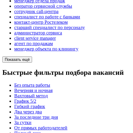
менеджер отдела продаж
оператор сервисной службы
сотрудник call-центра
специалист по работе с банками
контакт-центр Ростелеком
старший специалист по персоналу
администратор сервиса
client service manager
агент по продажам
менеджер объекта по клинингу
Показать ещё
Быстрые фильтры подбора вакансий
Без опыта работы
Вечерняя и ночная
Вахтовый метод
График 5/2
Гибкий график
Два через два
За последние три дня
За сутки
От прямых работодателей