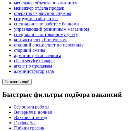
менеджер объекта по клинингу
менеджер отдела продаж
оператор сервисной службы
сотрудник call-центра
специалист по работе с банками
управляющий розничным магазином
специалист по товарному учету
контакт-центр Ростелеком
старший специалист по персоналу
старший смены
администратор сервиса
client service manager
агент по продажам
администратор зала
Показать ещё
Быстрые фильтры подбора вакансий
Без опыта работы
Вечерняя и ночная
Вахтовый метод
График 5/2
Гибкий график