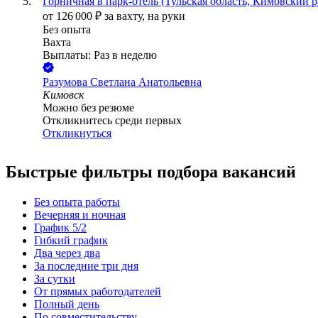
Горничная в парк-отель (Тульская область, Кимовский р
от
126 000
₽
за вахту,
на руки
Без опыта
Вахта
Выплаты: Раз в неделю
Разумова Светлана Анатольевна
Кимовск
Можно без резюме
Откликнитесь среди первых
Откликнуться
Быстрые фильтры подбора вакансий
Без опыта работы
Вечерняя и ночная
График 5/2
Гибкий график
Два через два
За последние три дня
За сутки
От прямых работодателей
Полный день
По совместительству