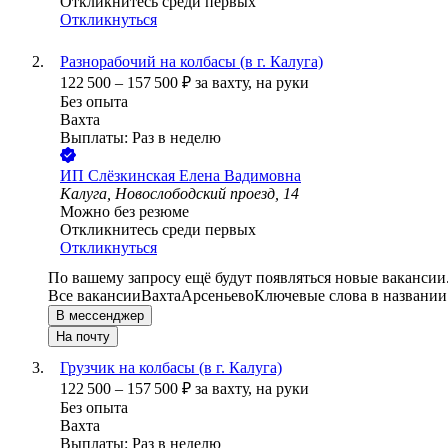
Откликнитесь среди первых
Откликнуться
Разнорабочий на колбасы (в г. Калуга)
122 500
–
157 500
₽
за вахту,
на руки
Без опыта
Вахта
Выплаты: Раз в неделю
ИП
Слёзкинская Елена Вадимовна
Калуга, Новослободский проезд, 14
Можно без резюме
Откликнитесь среди первых
Откликнуться
По вашему запросу ещё будут появляться новые вакансии
Все вакансии
Вахта
Арсеньево
Ключевые слова в названии
В мессенджер
На почту
Грузчик на колбасы (в г. Калуга)
122 500
–
157 500
₽
за вахту,
на руки
Без опыта
Вахта
Выплаты: Раз в неделю