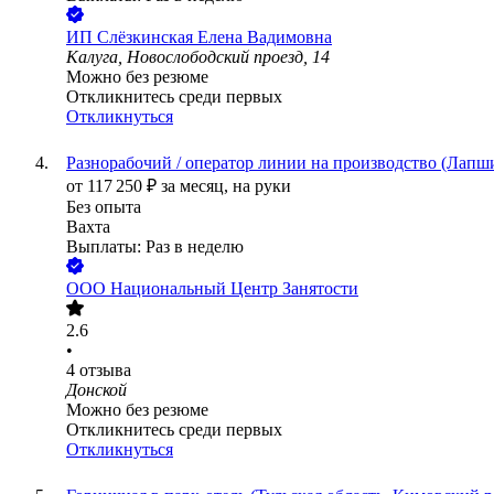
ИП
Слёзкинская Елена Вадимовна
Калуга, Новослободский проезд, 14
Можно без резюме
Откликнитесь среди первых
Откликнуться
Разнорабочий / оператор линии на производство (Лапши
от
117 250
₽
за месяц,
на руки
Без опыта
Вахта
Выплаты: Раз в неделю
ООО
Национальный Центр Занятости
2.6
•
4
отзыва
Донской
Можно без резюме
Откликнитесь среди первых
Откликнуться