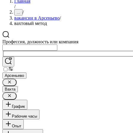
Главная
/
/
...
вакансии в Арсеньево
/
вахтовый метод
Профессия, должность или компания
Арсеньево
Вахта
График
Рабочие часы
Опыт