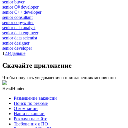
senior buyer
senior C# developer
senior C++ developer
senior consultant
senior copywriter
senior data analyst
senior data engineer
senior data scientist
senior designer
senior developer
1
2
3
4
дальше
Скачайте приложение
Чтобы получать уведомления о приглашениях мгновенно
HeadHunter
Размещение вакансий
Поиск по резюме
О компании
Наши вакансии
Реклама на сайте
Требования к ПО