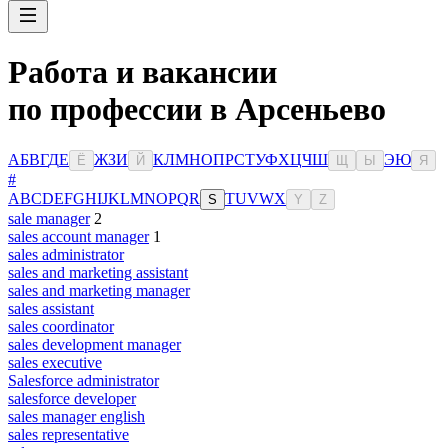
Работа и вакансии
по профессии в Арсеньево
А
Б
В
Г
Д
Е
Ж
З
И
К
Л
М
Н
О
П
Р
С
Т
У
Ф
Х
Ц
Ч
Ш
Э
Ю
Ё
Й
Щ
Ы
Я
#
A
B
C
D
E
F
G
H
I
J
K
L
M
N
O
P
Q
R
T
U
V
W
X
S
Y
Z
sale manager
2
sales account manager
1
sales administrator
sales and marketing assistant
sales and marketing manager
sales assistant
sales coordinator
sales development manager
sales executive
Salesforce administrator
salesforce developer
sales manager english
sales representative