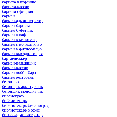
бариста в кофейню
бариста-кассир
бариста-официант
бармен
бармен-администратор
бармен-бариста
бармен-буфетчик
бармен в кафе
бармен в кинотеатр
бармен в ночной клуб
бармен в фитнес-клуб
бармен выходного дня
бар-менеджер
бармен-кальянщик
бармен-кассир
бармен лобби-бара
бармен ресторана
бетонщик
бетонщик-арматурщик
бетонщик-монолитчик
библиограф
библиотекарь
библиотекарь-библиограф
библиотекарь в офис
бизнес-администратор