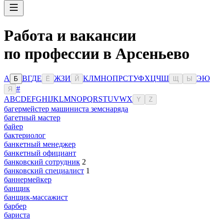
Работа и вакансии
по профессии в Арсеньево
А
В
Г
Д
Е
Ж
З
И
К
Л
М
Н
О
П
Р
С
Т
У
Ф
Х
Ц
Ч
Ш
Э
Ю
Б
Ё
Й
Щ
Ы
#
Я
A
B
C
D
E
F
G
H
I
J
K
L
M
N
O
P
Q
R
S
T
U
V
W
X
Y
Z
багермейстер машиниста земснаряда
багетный мастер
байер
бактериолог
банкетный менеджер
банкетный официант
банковский сотрудник
2
банковский специалист
1
баннермейкер
банщик
банщик-массажист
барбер
бариста