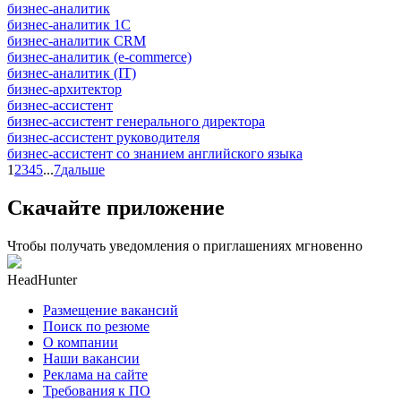
бизнес-аналитик
бизнес-аналитик 1С
бизнес-аналитик CRM
бизнес-аналитик (e-commerce)
бизнес-аналитик (IT)
бизнес-архитектор
бизнес-ассистент
бизнес-ассистент генерального директора
бизнес-ассистент руководителя
бизнес-ассистент со знанием английского языка
1
2
3
4
5
...
7
дальше
Скачайте приложение
Чтобы получать уведомления о приглашениях мгновенно
HeadHunter
Размещение вакансий
Поиск по резюме
О компании
Наши вакансии
Реклама на сайте
Требования к ПО