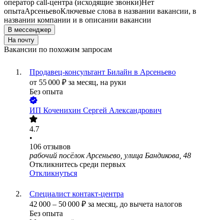
оператор call-центра (исходящие звонки)
Нет
опыта
Арсеньево
Ключевые слова в названии вакансии, в
названии компании и в описании вакансии
В мессенджер
На почту
Вакансии по похожим запросам
Продавец-консультант Билайн в Арсеньево
от
55 000
₽
за месяц,
на руки
Без опыта
ИП
Коченихин Сергей Александрович
4.7
•
106
отзывов
рабочий посёлок Арсеньево, улица Бандикова, 48
Откликнитесь среди первых
Откликнуться
Специалист контакт-центра
42 000
–
50 000
₽
за месяц,
до вычета налогов
Без опыта