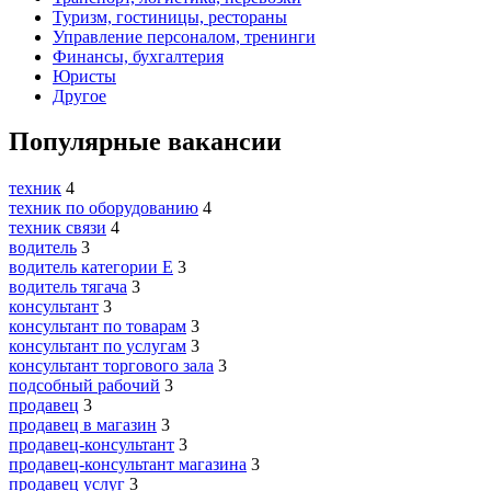
Туризм, гостиницы, рестораны
Управление персоналом, тренинги
Финансы, бухгалтерия
Юристы
Другое
Популярные вакансии
техник
4
техник по оборудованию
4
техник связи
4
водитель
3
водитель категории E
3
водитель тягача
3
консультант
3
консультант по товарам
3
консультант по услугам
3
консультант торгового зала
3
подсобный рабочий
3
продавец
3
продавец в магазин
3
продавец-консультант
3
продавец-консультант магазина
3
продавец услуг
3