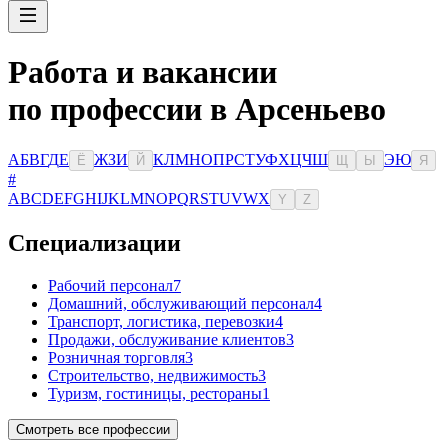
Работа и вакансии
по профессии в Арсеньево
А
Б
В
Г
Д
Е
Ж
З
И
К
Л
М
Н
О
П
Р
С
Т
У
Ф
Х
Ц
Ч
Ш
Э
Ю
Ё
Й
Щ
Ы
Я
#
A
B
C
D
E
F
G
H
I
J
K
L
M
N
O
P
Q
R
S
T
U
V
W
X
Y
Z
Специализации
Рабочий персонал
7
Домашний, обслуживающий персонал
4
Транспорт, логистика, перевозки
4
Продажи, обслуживание клиентов
3
Розничная торговля
3
Строительство, недвижимость
3
Туризм, гостиницы, рестораны
1
Смотреть все профессии