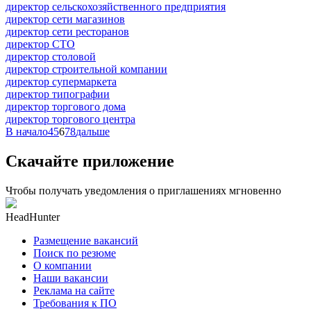
директор сельскохозяйственного предприятия
директор сети магазинов
директор сети ресторанов
директор СТО
директор столовой
директор строительной компании
директор супермаркета
директор типографии
директор торгового дома
директор торгового центра
В начало
4
5
6
7
8
дальше
Скачайте приложение
Чтобы получать уведомления о приглашениях мгновенно
HeadHunter
Размещение вакансий
Поиск по резюме
О компании
Наши вакансии
Реклама на сайте
Требования к ПО