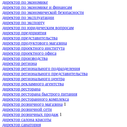
директор по экономике
директор по экономике и финансам
директор по экономической безопасности
директор по эксплуатации
директор по экспорту
директор по юридическим вопросам
директор предприятия
директор представительства
директор продуктового магазина
директор проектного института
директор проектного офиса
директор производства
директор региона
директор регионального подразделения
директор регионального представительства
директор регионального центра
директор рекламного агентства
директор ресторана
директор ресторана быстрого питания
директор ресторанного комплекса
директор розничного магазина
1
директор розничной сети
директор розничных продаж
1
директор салона красоты
директор санатория