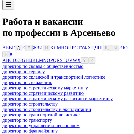
Работа и вакансии
по профессии в Арсеньево
А
Б
В
Г
Е
Ж
З
И
К
Л
М
Н
О
П
Р
С
Т
У
Ф
Х
Ц
Ч
Ш
Э
Ю
Д
Ё
Й
Щ
Ы
#
Я
A
B
C
D
E
F
G
H
I
J
K
L
M
N
O
P
Q
R
S
T
U
V
W
X
Y
Z
директор по связям с общественностью
директор по сервису
директор по складской и транспортной логистике
директор по снабжению
директор по стратегическому маркетингу
директор по стратегическому развитию
директор по стратегическому развитию и маркетингу
директор по строительству
директор по строительству и эксплуатации
директор по транспортной логистике
директор по транспорту
директор по управлению персоналом
директор по франчайзингу