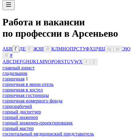
Работа и вакансии
по профессии в Арсеньево
А
Б
В
Д
Е
Ж
З
И
К
Л
М
Н
О
П
Р
С
Т
У
Ф
Х
Ц
Ч
Ш
Э
Ю
Г
Ё
Й
Щ
Ы
#
Я
A
B
C
D
E
F
G
H
I
J
K
L
M
N
O
P
Q
R
S
T
U
V
W
X
Y
Z
главный юрист
гладильщик
горничная
1
горничная в мини-отель
горничная в хостел
горничная гостиницы
горничная номерного фонда
горнорабочий
горный диспетчер
горный инженер
горный инженер-проектировщик
горный мастер
госпитальный медицинский представитель