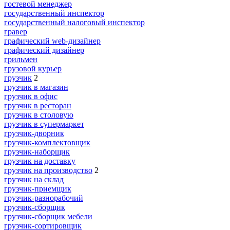
гостевой менеджер
государственный инспектор
государственный налоговый инспектор
гравер
графический web-дизайнер
графический дизайнер
грильмен
грузовой курьер
грузчик
2
грузчик в магазин
грузчик в офис
грузчик в ресторан
грузчик в столовую
грузчик в супермаркет
грузчик-дворник
грузчик-комплектовщик
грузчик-наборщик
грузчик на доставку
грузчик на производство
2
грузчик на склад
грузчик-приемщик
грузчик-разнорабочий
грузчик-сборщик
грузчик-сборщик мебели
грузчик-сортировщик