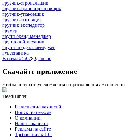
грузчик-стропальщик
грузчик-транспортировщик
грузчик-упаковщик
грузчик-фасовщик
грузчик-экспедитор
грумер
групп бренд-менеджер
групповой механик
групп продакт-менеджер
гувернантка
В начало
4
5
6
7
8
9
дальше
Скачайте приложение
Чтобы получать уведомления о приглашениях мгновенно
HeadHunter
Размещение вакансий
Поиск по резюме
О компании
Наши вакансии
Реклама на сайте
Требования к ПО